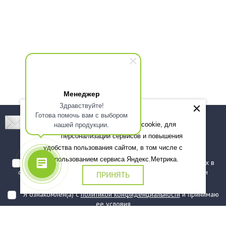
Менеджер
Здравствуйте!
Готова помочь вам с выбором
Подпишитесь! Новинки, скидки, предложения!
нашей продукции.
Мы используем файлы cookie, для
персонализации сервисов и повышения
Подписаться
удобства пользования сайтом, в том числе с
использованием сервиса Яндекс.Метрика.
Я даю согласие на обработку моих персональных данных в
соответствии с
политикой обработки персональных данных
и
ПРИНЯТЬ
подтверждаю, что ознакомлен(а) с ними
Я ознакомлен(а) с
политикой конфиденциальности
и принимаю
ее условия