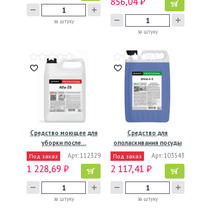
856,04 ₽
за штуку
за штуку
Средство моющее для
Средство для
уборки после…
ополаскивания посуды
в…
Арт: 112329
Арт: 103543
Под заказ
Под заказ
1 228,69 ₽
2 117,41 ₽
за штуку
за штуку