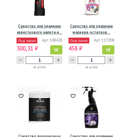
Средство для удаления
Средство для удаления
известкового налета и…
маркера, остатков…
Арт: 108428
Арт: 115908
Под заказ
Под заказ
300,31 ₽
458 ₽
за штуку
за штуку
Средство порошковое
Средство для удаления