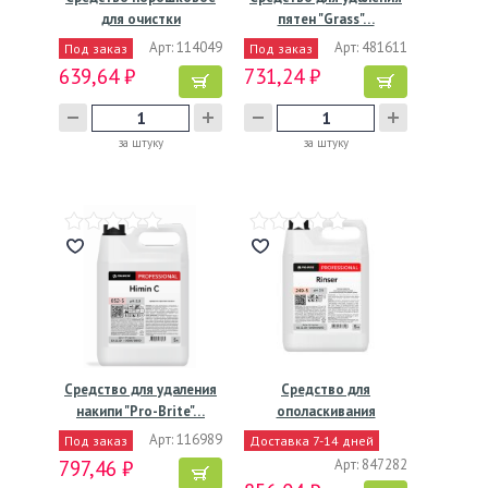
для очистки
пятен "Grass"…
кофемашин…
Арт: 114049
Арт: 481611
Под заказ
Под заказ
639,64 ₽
731,24 ₽
за штуку
за штуку
Средство для удаления
Средство для
накипи "Pro-Brite"…
ополаскивания
пароконвектоматов…
Арт: 116989
Под заказ
Доставка 7-14 дней
797,46 ₽
Арт: 847282