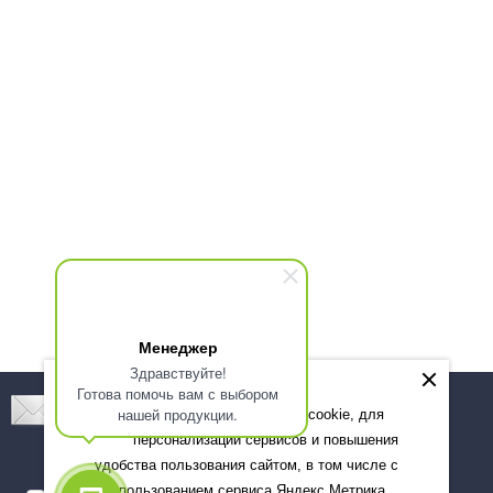
Менеджер
Здравствуйте!
Готова помочь вам с выбором
Подпишитесь! Новинки, скидки, предложения!
нашей продукции.
Мы используем файлы cookie, для
персонализации сервисов и повышения
Подписаться
удобства пользования сайтом, в том числе с
использованием сервиса Яндекс.Метрика.