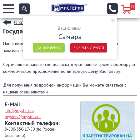
0
О компании
Ваш филиал:
Государственным заказчикам
Самара
Наша компания многие годы работает с государственными
ДА, ВСЕ ВЕРНО
ВЫБРАТЬ ДРУГОЙ
заказчиками.
Сертифицированные специалисты, в кратчайшие сроки сформируют
коммерческое предложение по интересующему Вас товару.
Для получения подробной информации Вы можете связаться с
нашими специалистами.
E-Mail:
info@mystery.ru
mystery@mystery.ru
Контактный телефон:
8-800-550-17-50 (по России
бесплатно)