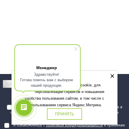
Менеджер
Здравствуйте!
Готова помочь вам с выбором
Подпишитесь! Новинки, скидки, предложения!
нашей продукции.
Мы используем файлы cookie, для
персонализации сервисов и повышения
Подписаться
удобства пользования сайтом, в том числе с
использованием сервиса Яндекс.Метрика.
Я даю согласие на обработку моих персональных данных в
соответствии с
политикой обработки персональных данных
и
ПРИНЯТЬ
подтверждаю, что ознакомлен(а) с ними
Я ознакомлен(а) с
политикой конфиденциальности
и принимаю