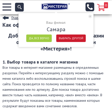
0
Главная
Ваш филиал:
Как оформить заказ?
Самара
Добро пожаловать в интернет-магазин
ДА, ВСЕ ВЕРНО
ВЫБРАТЬ ДРУГОЙ
одноразовой посуды и упаковки
«Мистерия»!
1. Выбор товара в каталоге магазина
Все товары в интернет-магазине размещены в определенных
разделах. Перейти к интересующему разделу можно с помощью
меню каталога либо воспользовавшись строкой поиска в шапке
сайта. Поиск проводится по полному названию товара, части
наименования или по артикулу. Для поиска товара достаточно
ввести только часть названия, например, «вил» вместо «вилка». В
результате будут показаны все товары, наименования которых
содержат введенное вами сочетание символов.