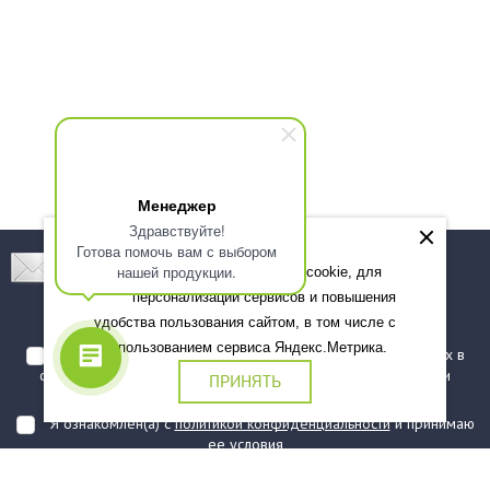
Менеджер
Здравствуйте!
Готова помочь вам с выбором
Подпишитесь! Новинки, скидки, предложения!
нашей продукции.
Мы используем файлы cookie, для
персонализации сервисов и повышения
Подписаться
удобства пользования сайтом, в том числе с
использованием сервиса Яндекс.Метрика.
Я даю согласие на обработку моих персональных данных в
соответствии с
политикой обработки персональных данных
и
ПРИНЯТЬ
подтверждаю, что ознакомлен(а) с ними
Я ознакомлен(а) с
политикой конфиденциальности
и принимаю
ее условия