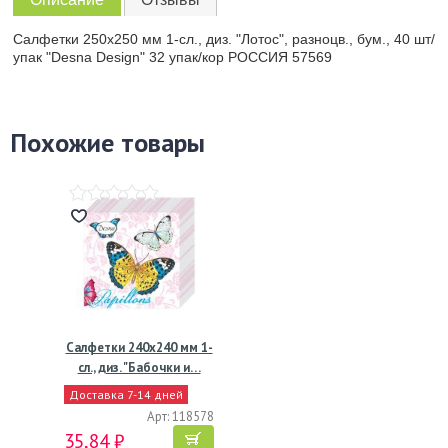
Салфетки 250х250 мм 1-сл., диз. "Лотос", разноцв., бум., 40 шт/
упак "Desna Design" 32 упак/кор РОССИЯ 57569
Похожие товары
Салфетки 240х240 мм 1-
сл., диз. "Бабочки и…
Доставка 7-14 дней
Арт: 118578
35,84 ₽