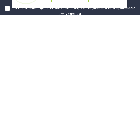
Я ознакомлен(а) с
политикой конфиденциальности
и принимаю
ее условия
О компании
Услуги
О нас
Информация
Юридическая Информация
Как оформить заказ?
Доставка
Государственным заказчикам
Карта сайта
Контакты
Филиалы
Награды
Часто задаваемые вопросы
Стаканы и чашки
Тарелки
Приборы столовые, комплекты
Наборы одноразовой посуды
Контейнеры и лотки
Упаковочные материалы
Пакеты и мешки
Упаковка пищевая
Салфетки и скатерти бумажные
Диспенсеры
Товары для сервировки
Хозяйственные товары
Канцелярия
Средства индивидуальной