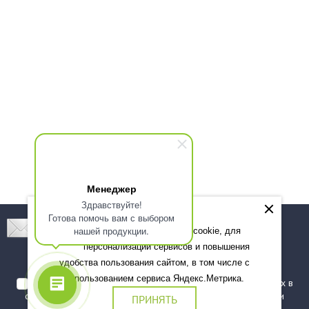
Менеджер
Здравствуйте!
Готова помочь вам с выбором
Подпишитесь! Новинки, скидки, предложения!
нашей продукции.
Мы используем файлы cookie, для
персонализации сервисов и повышения
Подписаться
удобства пользования сайтом, в том числе с
использованием сервиса Яндекс.Метрика.
Я даю согласие на обработку моих персональных данных в
соответствии с
политикой обработки персональных данных
и
ПРИНЯТЬ
подтверждаю, что ознакомлен(а) с ними