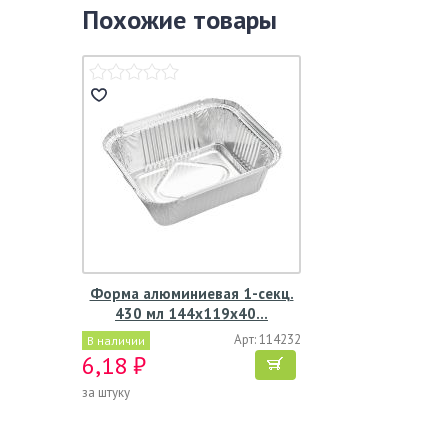
Похожие товары
Форма алюминиевая 1-секц.
430 мл 144х119х40…
Арт: 114232
В наличии
6,18 ₽
за штуку