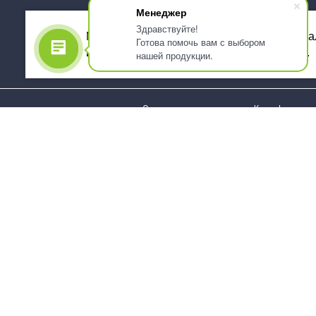
Менеджер
Здравствуйте!
Мы используем файлы cookie, для персона
Готова помочь вам с выбором
использованием сервиса Яндекс.Метрика.
нашей продукции.
О компании
Как оформить 
Услуги
Доставка
О нас
Государствен
заказчикам
Информация
Карта сайта
Юридическая
Информация
Стаканы и чашки
Пакеты и мешк
Тарелки
Упаковка пище
Приборы столовые,
Салфетки и ска
комплекты
бумажные
Наборы одноразовой
Диспенсеры
посуды
Товары для се
Контейнеры и лотки