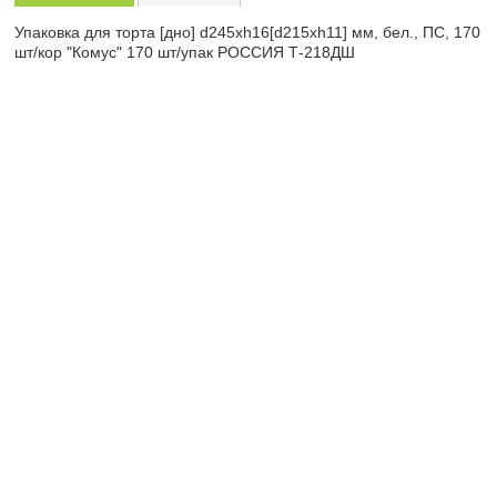
Упаковка для торта [дно] d245хh16[d215хh11] мм, бел., ПС, 170
шт/кор "Комус" 170 шт/упак РОССИЯ Т-218ДШ