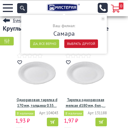
0
Бумажные тарелки
Ваш филиал:
Круглые картонные тарелки в Самаре
Самара
КРУПНАЯ ФАСОВКА
МЕЛКАЯ ФАСОВКА
ДА, ВСЕ ВЕРНО
ВЫБРАТЬ ДРУГОЙ
Одноразовая тарелка d
Тарелка одноразовая
170 мм, толщина 0.35…
мелкая d180 мм, бел.,…
Арт: 104043
Арт: 131188
В наличии
В наличии
1,93 ₽
1,97 ₽