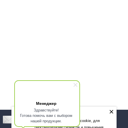
Менеджер
Здравствуйте!
Готова помочь вам с выбором
Подпишитесь! Новинки, скидки, предложения!
нашей продукции.
Мы используем файлы cookie, для
персонализации сервисов и повышения