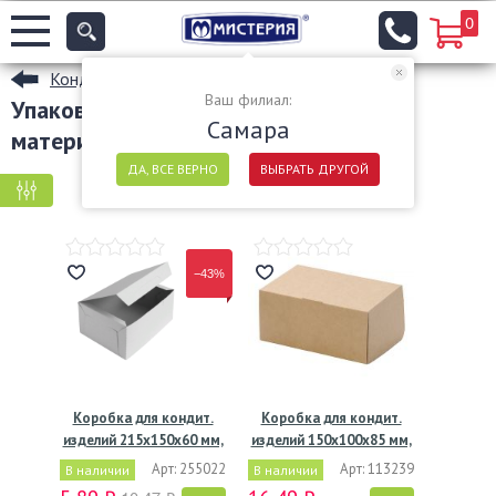
0
Кондитерская упаковка оптом
Ваш филиал:
Упаковка для кондитерских изделий
Самара
материал карт. в Самаре
ДА, ВСЕ ВЕРНО
ВЫБРАТЬ ДРУГОЙ
КРУПНАЯ ФАСОВКА
МЕЛКАЯ ФАСОВКА
−43%
Коробка для кондит.
Коробка для кондит.
изделий 215х150х60 мм,
изделий 150х100х85 мм,
…
…
Арт: 255022
Арт: 113239
В наличии
В наличии