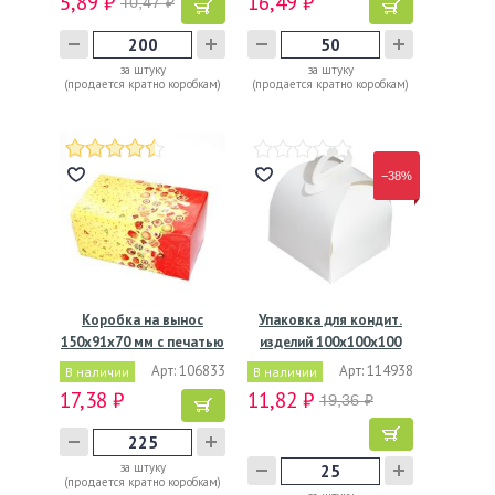
5,89 ₽
16,49 ₽
10,47 ₽
за штуку
за штуку
(продается кратно коробкам)
(продается кратно коробкам)
−38%
Коробка на вынос
Упаковка для кондит.
150х91х70 мм с печатью
изделий 100х100х100
Рог…
мм,…
Арт: 106833
Арт: 114938
В наличии
В наличии
17,38 ₽
11,82 ₽
19,36 ₽
за штуку
(продается кратно коробкам)