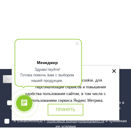
Менеджер
Здравствуйте!
Готова помочь вам с выбором
Подпишитесь! Новинки, скидки, предложения!
нашей продукции.
Мы используем файлы cookie, для
персонализации сервисов и повышения
Подписаться
удобства пользования сайтом, в том числе с
использованием сервиса Яндекс.Метрика.
Я даю согласие на обработку моих персональных данных в
соответствии с
политикой обработки персональных данных
и
ПРИНЯТЬ
подтверждаю, что ознакомлен(а) с ними
Я ознакомлен(а) с
политикой конфиденциальности
и принимаю
ее условия